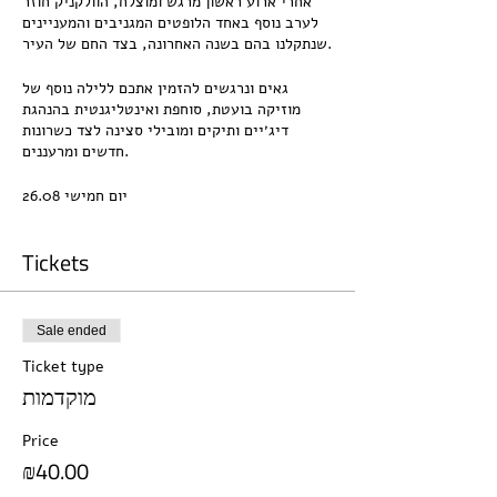
אחרי ארוע ראשון מרגש ומוצלח, הוולקניק חוזר
לערב נוסף באחד הלופטים המגניבים והמעניינים
שנתקלנו בהם בשנה האחרונה, בצד החם של העיר.
גאים ונרגשים להזמין אתכם ללילה נוסף של
מוזיקה בועטת, סוחפת ואינטליגנטית בהנהגת
דיג׳יים ותיקים ומובילי סצינה לצד כשרונות
חדשים ומרעננים.
יום חמישי 26.08
פותחים ב23:00
Tickets
לאירוע מוזמנים חברים וחברים של חברים בלבד !
מוזיקה, תכנים והודעות נוספות בערוץ —>
https://t.me/joinchat/kzBwnPAA5MhhNz
Sale ended
Rk
Ticket type
מוקדמות
❤️‍🔥 מחירי כניסה מוזל למהירי החלטה ❤️‍🔥
Price
₪40.00
Adar Cohen